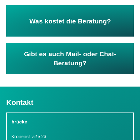
kostenfrei in Anspruch nehmen.
Was kostet die Beratung?
Sie können unser Gesprächsangebot
Gibt es auch Mail- oder Chat-
Ja, das bietet die
TelefonSeelsorge
an.
Beratung?
Kontakt
brücke
Kronenstraße 23