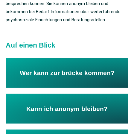
besprechen können. Sie können anonym bleiben und
bekommen bei Bedarf Informationen über weiterführende
psychosoziale Einrichtungen und Beratungsstellen.
Auf einen Blick
oder eine Information braucht.
Wer kann zur brücke kommen?
Jeder Mensch, der ein Gespräch sucht
sind zur Verschwiegenheit verpflichtet.
Kann ich anonym bleiben?
Ja, Sie müssen Ihren Namen nicht sagen und die Mitarbeiter